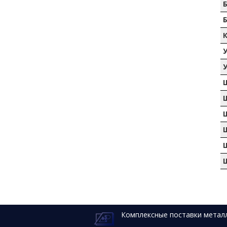
Б
К
У
У
Ш
Ш
Ш
Ш
Комплексные поставки метал