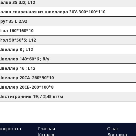
алка 35 Ш2; L12
Балка сваренная из швеллера 30У-300*100*110
руг 35 L 2.92
гол 160*160*10
гол 50*50*5; L12
веллер 8 ; L12
веллер 140*60*6 ; б/у
веллер 16 ; L12
Швеллер 20СА-260*90*10
Швеллер 20СБ-200*100*8
естигранник 19; / 2,45 кг/м
лопроката
Главная
О нас
Каталог
Доставка