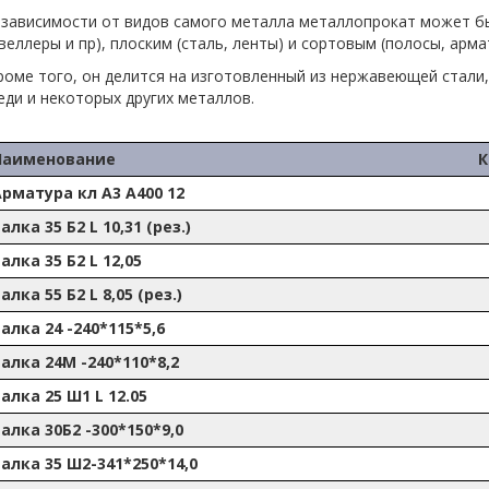
 зависимости от видов самого металла металлопрокат может бы
веллеры и пр), плоским (сталь, ленты) и сортовым (полосы, армат
роме того, он делится на изготовленный из нержавеющей стали,
еди и некоторых других металлов.
Наименование
К
Арматура кл А3 А400 12
алка 35 Б2 L 10,31 (рез.)
алка 35 Б2 L 12,05
алка 55 Б2 L 8,05 (рез.)
алка 24 -240*115*5,6
алка 24М -240*110*8,2
алка 25 Ш1 L 12.05
алка 30Б2 -300*150*9,0
алка 35 Ш2-341*250*14,0